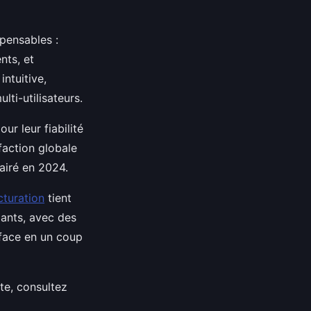
spensables :
nts, et
intuitive,
lti-utilisateurs.
r leur fiabilité
sfaction globale
lairé en 2024.
cturation
tient
dants, avec des
rface en un coup
ète, consultez