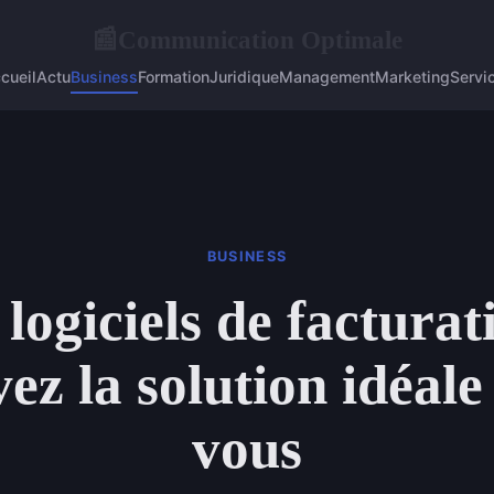
Communication Optimale
📰
cueil
Actu
Business
Formation
Juridique
Management
Marketing
Servi
BUSINESS
logiciels de facturat
ez la solution idéal
vous