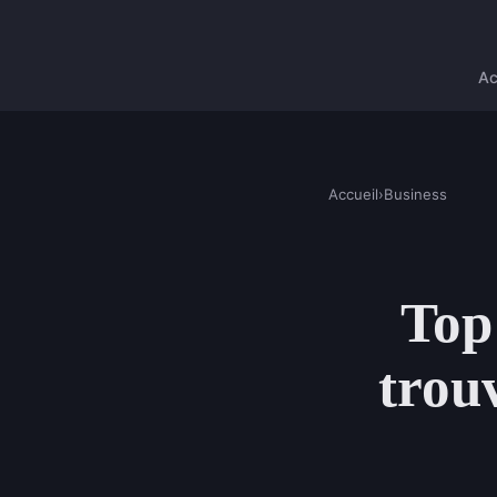
Ac
Accueil
›
Business
Top 
trouv