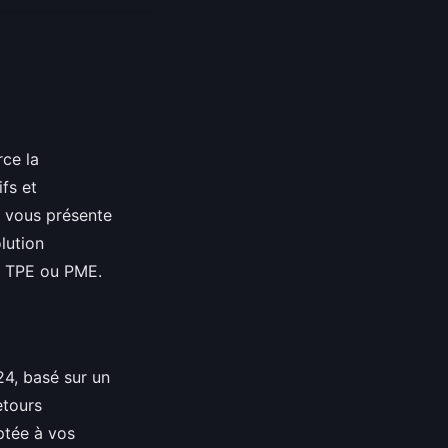
rce la
fs et
e vous présente
lution
e, TPE ou PME.
24, basé sur un
etours
aptée à vos