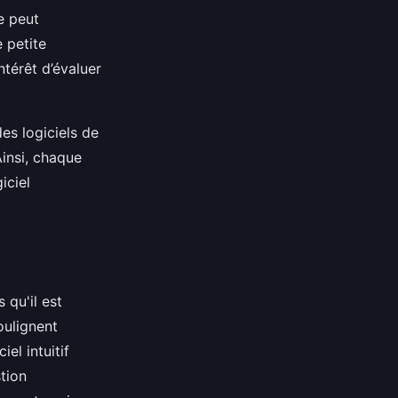
e peut
 petite
ntérêt d’évaluer
es logiciels de
Ainsi, chaque
iciel
 qu'il est
oulignent
el intuitif
tion