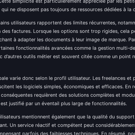
Cette simplicité est particulièrement appréciée par les peti
 qui ne disposent pas toujours de ressources dédiées à la c
ins utilisateurs rapportent des limites récurrentes, notamm
 des factures. Lorsque les options sont trop rigides, cela pe
rchant à adapter les documents à leur image de marque. Par 
rtaines fonctionnalités avancées comme la gestion multi-d
ec d’autres outils métier est souvent citée comme un point n
ale varie donc selon le profil utilisateur. Les freelances et 
scitent les logiciels simples, économiques et efficaces. En 
s conséquentes requièrent des solutions complètes et modu
est justifié par un éventail plus large de fonctionnalités.
ilisateurs mentionnent également que la qualité du support 
nant. Un service réactif et compétent peut considérablemen
ompensant parfois des faiblesses techniques. En résumé, pou