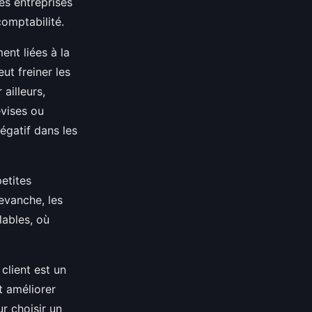
tes entreprises
omptabilité.
ent liées à la
ut freiner les
ailleurs,
evises ou
égatif dans les
petites
revanche, les
lables, où
client est un
t améliorer
r choisir un