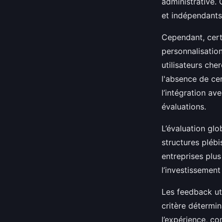
administrative. 
et indépendants
Cependant, certa
personnalisation
utilisateurs che
l'absence de ce
l’intégration av
évaluations.
L’évaluation glob
structures plébi
entreprises plu
l’investissement 
Les feedback ut
critère détermi
l’expérience, c