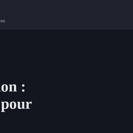
ces
ion :
e pour