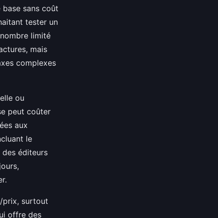
e base sans coût
haitant tester un
 nombre limité
factures, mais
taxes complexes
elle ou
se peut coûter
nées aux
cluant le
t des éditeurs
jours,
r.
/prix, surtout
ui offre des