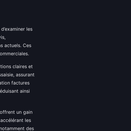
l d’examiner les
is,
ns actuels. Ces
 commerciales.
ions claires et
ssaisie, assurant
ation factures
éduisant ainsi
offrent un gain
accélérant les
, notamment des