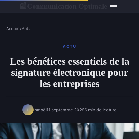
Communication Optimale
📰
Accueil
›
Actu
ACTU
Les bénéfices essentiels de la
signature électronique pour
les entreprises
Ismaël
11 septembre 2025
6 min de lecture
I