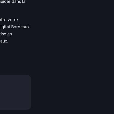
guider dans la
ntre votre
igital Bordeaux
tise en
eaux.