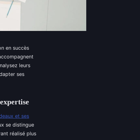
on en succès
es accompagnent
Analysez leurs
adapter ses
expertise
deaux et ses
ux se distingue
ant réalisé plus