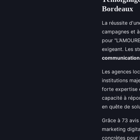
Bordeaux
La réussite d'u
campagnes et à l
pour "L’AMOURE
exigeant. Les s
communication 
Les agences loc
institutions maj
forte expertise
capacité à répo
en quête de sol
Grâce à 73 avis 
marketing digita
concrètes pour j