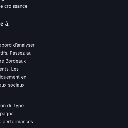
de croissance.
e à
abord d’analyser
tifs. Passez au
ure Bordeaux
ents. Les
tiquement en
eaux sociaux
tion du type
ampagne
es performances