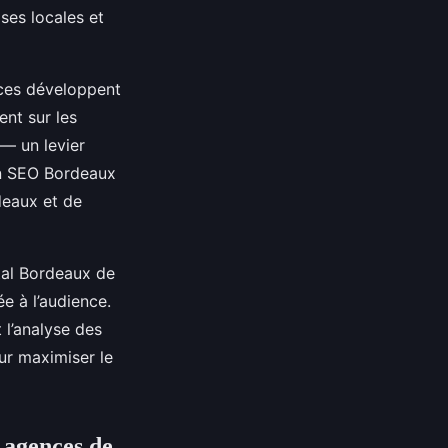
ses locales et
nces développent
nt sur les
 — un levier
ion SEO Bordeaux
rdeaux et de
tal Bordeaux de
e à l’audience.
 l’analyse des
ur maximiser le
 agences de