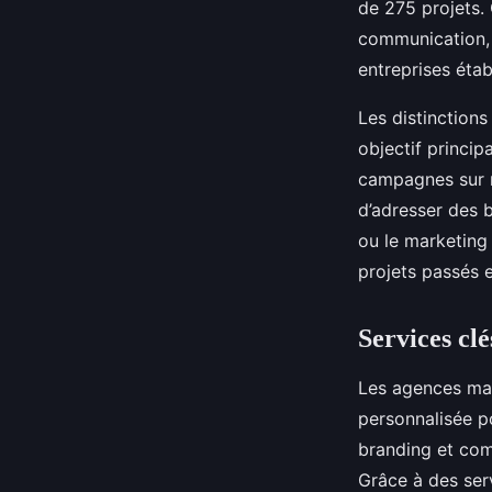
de 275 projets. 
communication, s
entreprises étab
Les distinctions
objectif princip
campagnes sur m
d’adresser des 
ou le marketing d
projets passés e
Services clé
Les agences mar
personnalisée po
branding et com
Grâce à des ser