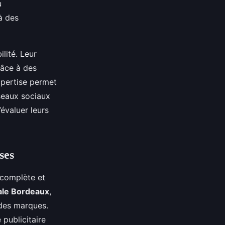
u
à des
lité. Leur
grâce à des
xpertise permet
seaux sociaux
’évaluer leurs
ses
 complète et
tale Bordeaux
,
des marques.
publicitaire