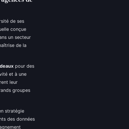
sité de ses
uelle conçue
ns un secteur
îtrise de la
rdeaux
pour des
vité et à une
ent leur
grands groupes
en stratégie
ents des données
pagnement