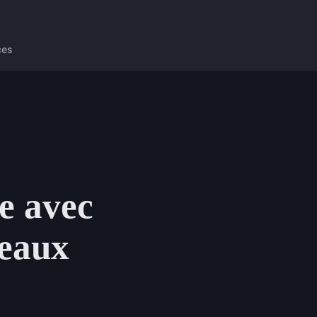
ces
e avec
deaux