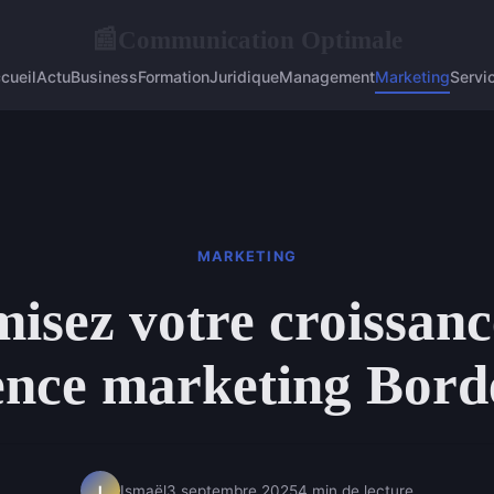
Communication Optimale
📰
cueil
Actu
Business
Formation
Juridique
Management
Marketing
Servi
MARKETING
isez votre croissanc
ence marketing Bor
Ismaël
3 septembre 2025
4 min de lecture
I