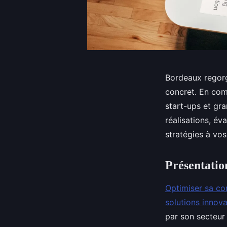
Bordeaux regorg
concret. En comb
start-ups et gra
réalisations, év
stratégies à vo
Présentatio
Optimiser sa co
solutions innov
par son secteur