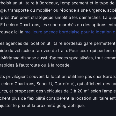
isir un utilitaire à Bordeaux, l’emplacement et le type de 
ge, transporte du mobilier ou réponde à une urgence, acc
 près d’un point stratégique simplifie les démarches. La qu
 E.Leclerc Chartrons, les supermarchés ou des options entre
rouvez ici la
meilleure agence bordelaise pour la location d'u
 les agences de location utilitaire Bordeaux gare permettent
ide du véhicule à l’arrivée du train. Pour ceux qui partent o
 Mérignac dispose aussi d’agences spécialisées, tout co
apides à l’autoroute ou à la rocade.
ts privilégient souvent la location utilitaire pas cher Bord
clerc Chartrons, Super U, Carrefour), qui affichent des tar
rts, et proposent des véhicules de 3 à 20 m³ selon l’ample
ent plus de flexibilité considèrent la location utilitaire ent
uster le prix et la proximité géographique.