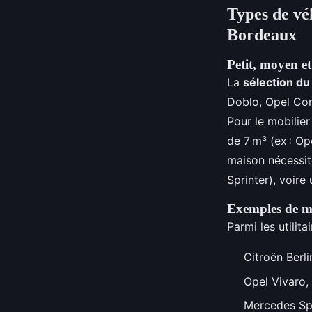
Types de véh
Bordeaux
Petit, moyen et
La
sélection d
Doblo, Opel Com
Pour le mobilie
de 7 m³ (ex : O
maison nécessi
Sprinter), voir
Exemples de mo
Parmi les utilit
Citroën Berl
Opel Vivaro, 
Mercedes Spri