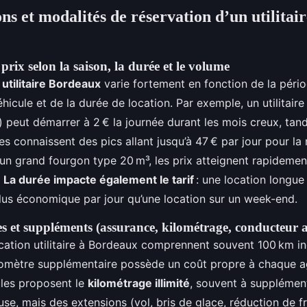
ons et modalités de réservation d’un utilitair
prix selon la saison, la durée et le volume
n utilitaire Bordeaux
varie fortement en fonction de la pério
icule et de la durée de location. Par exemple, un utilitair
 peut démarrer à 2 € la journée durant les mois creux, tand
es connaissent des pics allant jusqu’à 47 € par jour pour l
 un grand fourgon type 20 m³, les prix atteignent rapidemen
.
La durée impacte également le tarif
: une location longue
lus économique par jour qu’une location sur un week-end.
es et suppléments (assurance, kilométrage, conducteur 
cation utilitaire à Bordeaux comprennent souvent 100 km inc
lomètre supplémentaire possède un coût propre à chaque a
les proposent le
kilométrage illimité
, souvent à supplément
use, mais des extensions (vol, bris de glace, réduction de f