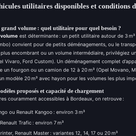
icules utilitaires disponibles et conditions d
 grand volume : quel utilitaire pour quel besoin ?
u volume
est déterminante : un petit utilitaire autour de 3 m³
bo) convient pour de petits déménagements, ou le transpo
r plus encombrant ou un volume intermédiaire, privilégiez 
pel Vivaro, Ford Custom). Un déménagement complet d’app
te un fourgon ou un camion de 12 à 20 m³ (Opel Movano, 
e un modèle 20 m³ avec hayon pour les volumes les plus imp
dèles proposés et capacité de chargement
aires couramment accessibles à Bordeaux, on retrouve :
ingo ou Renault Kangoo : environ 3 m³
Renault Trafic : environ 7 m³
nter, Renault Master : variantes 12, 14, 17 ou 20 m³