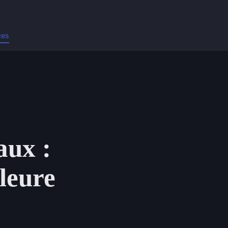
ces
aux :
lleure