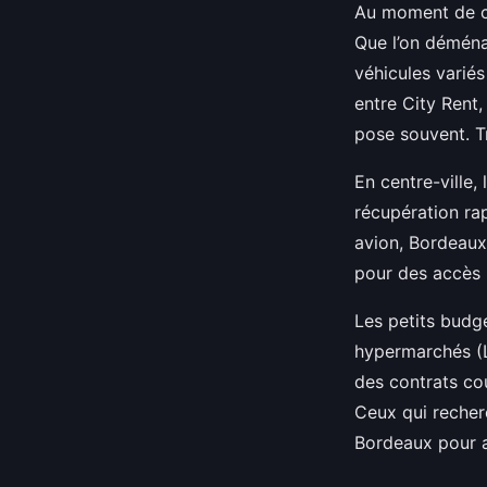
Au moment de cho
Que l’on déména
véhicules variés
entre City Rent,
pose souvent. T
En centre-ville,
récupération rap
avion, Bordeaux
pour des accès r
Les petits budge
hypermarchés (Le
des contrats cou
Ceux qui recherch
Bordeaux pour aj