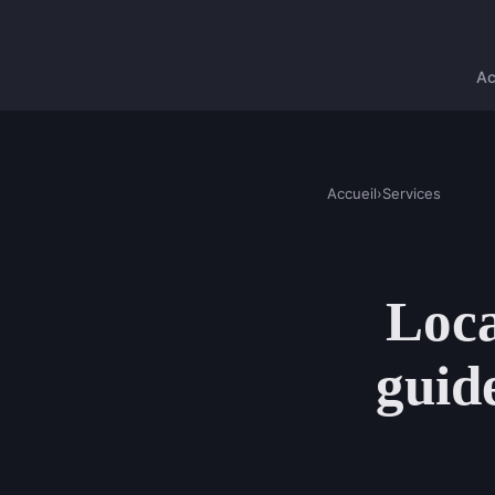
Ac
Accueil
›
Services
Loca
guide