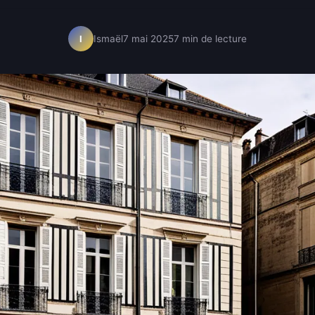
Ismaël
7 mai 2025
7 min de lecture
I