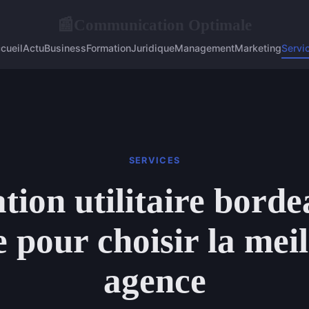
Communication Optimale
📰
cueil
Actu
Business
Formation
Juridique
Management
Marketing
Servi
SERVICES
tion utilitaire borde
 pour choisir la mei
agence