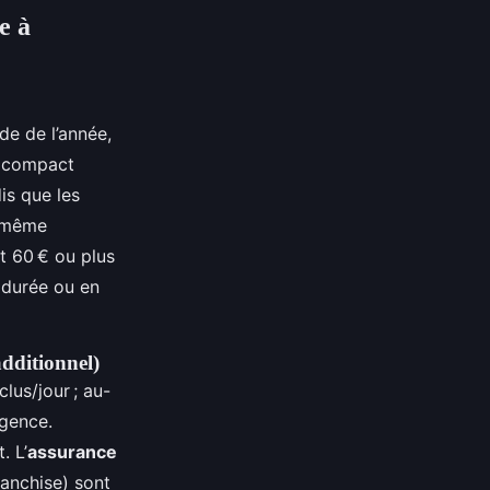
e à
de de l’année,
e compact
is que les
a même
t 60 € ou plus
 durée ou en
additionnel)
lus/jour ; au-
gence.
. L’
assurance
ranchise) sont