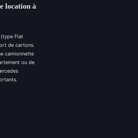
e location à
 (type Fiat
rt de cartons.
une camionnette
artement ou de
Mercedes
ortants.