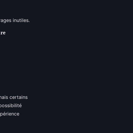
ages inutiles.
ure
mais certains
 possibilité
xpérience