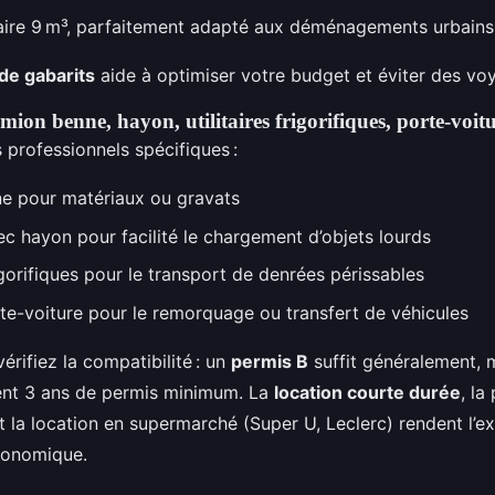
itaire 9 m³, parfaitement adapté aux déménagements urbains
 de gabarits
aide à optimiser votre budget et éviter des voy
camion benne, hayon, utilitaires frigorifiques, porte-voit
 professionnels spécifiques :
e pour matériaux ou gravats
ec hayon pour facilité le chargement d’objets lourds
rigorifiques pour le transport de denrées périssables
e-voiture pour le remorquage ou transfert de véhicules
vérifiez la compatibilité : un
permis B
suffit généralement, 
nt 3 ans de permis minimum. La
location courte durée
, la
et la location en supermarché (Super U, Leclerc) rendent l’e
conomique.