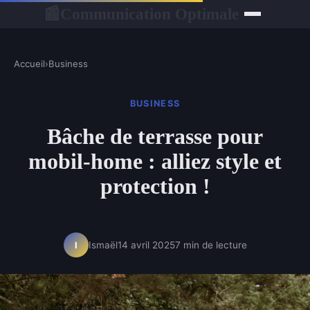
Communication Optimale
📰
Accueil
›
Business
BUSINESS
Bâche de terrasse pour
mobil-home : alliez style et
protection !
Ismaël
14 avril 2025
7 min de lecture
I