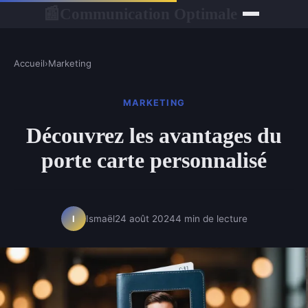
Communication Optimale
📰
Accueil
›
Marketing
MARKETING
Découvrez les avantages du
porte carte personnalisé
Ismaël
24 août 2024
4 min de lecture
I